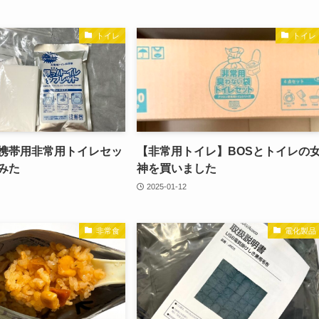
トイレ
トイレ
携帯用非常用トイレセッ
【非常用トイレ】BOSとトイレの
みた
神を買いました
2025-01-12
非常食
電化製品