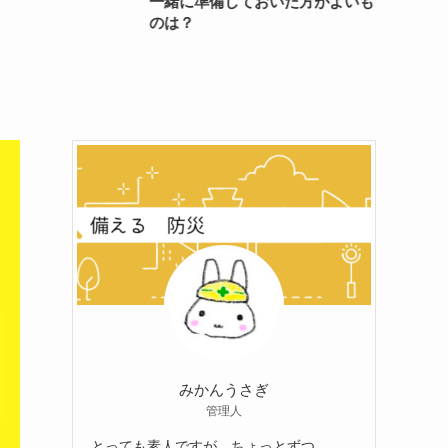
一緒に準備しておいた方がよいも
ムをや
のは？
みかんうさぎ
管理人
とっても素人ですが、ちょっとずつ、