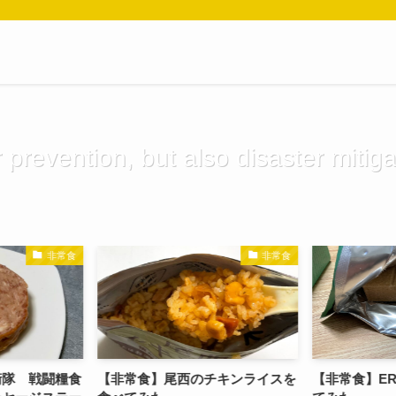
 prevention, but also disaster mitiga
非常食
非常食
衛隊 戦闘糧食
【非常食】尾西のチキンライスを
【非常食】ER P