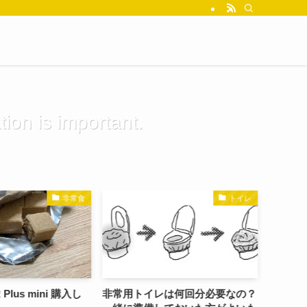
tion is important.
非常食
トイレ
lus mini 購入し
非常用トイレは何回分必要なの？
Yaho