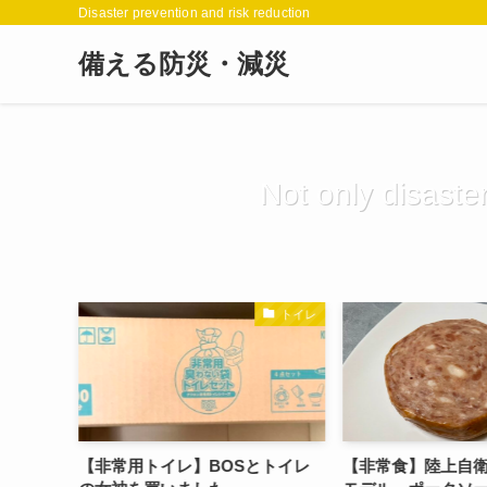
Disaster prevention and risk reduction
備える防災・減災
Not only disaster
日記
トイレ
ヤフー防
【非常用トイレ】BOSとトイレ
【非常食】陸上自