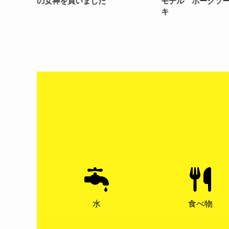
の女神を買いました
モデル ポークソ
キ
水
食べ物