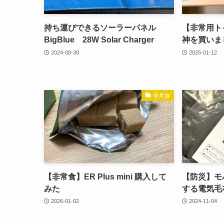
持ち運びできるソーラーパネル
【非常用ト
BigBlue 28W Solar Charger
神を買いま
2024-08-30
2025-01-12
非常食
【非常食】ER Plus mini 購入して
【防災】モ
みた
する電気毛
2026-01-02
2024-11-04