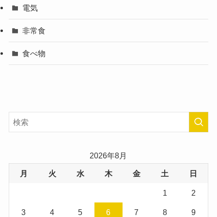
電気
非常食
食べ物
2026年8月
月
火
水
木
金
土
日
1
2
3
4
5
6
7
8
9